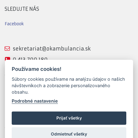
SLEDUJTE NÁS
Facebook
sekretariat@okambulancia.sk
0 413 700 180
Používame cookies!
OK AMBULANCIA, a. s.
Súbory cookies používame na analýzu údajov o našich
Horná 116
návštevníkoch a zobrazenie personalizovaného
022 01 Čadca
obsahu.
IČ: 52 214 192
Podrobné nastavenie
Prijať všetky
© 2026 OK AMBULANCIA, a. s.
Odmietnuť všetky